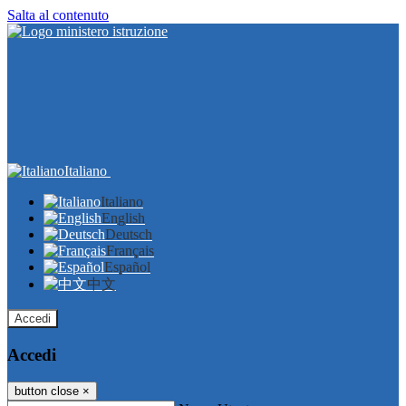
Salta al contenuto
Italiano
Italiano
English
Deutsch
Français
Español
中文
Accedi
Accedi
button close
×