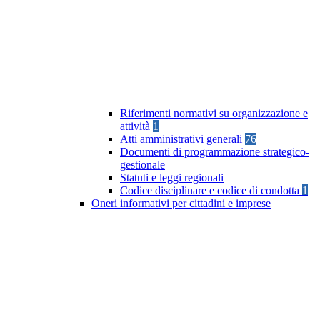
Riferimenti normativi su organizzazione e
attività
1
Atti amministrativi generali
76
Documenti di programmazione strategico-
gestionale
Statuti e leggi regionali
Codice disciplinare e codice di condotta
1
Oneri informativi per cittadini e imprese