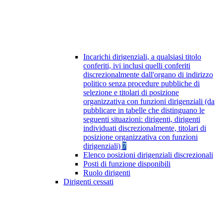
Incarichi dirigenziali, a qualsiasi titolo
conferiti, ivi inclusi quelli conferiti
discrezionalmente dall'organo di indirizzo
politico senza procedure pubbliche di
selezione e titolari di posizione
organizzativa con funzioni dirigenziali (da
pubblicare in tabelle che distinguano le
seguenti situazioni: dirigenti, dirigenti
individuati discrezionalmente, titolari di
posizione organizzativa con funzioni
dirigenziali)
7
Elenco posizioni dirigenziali discrezionali
Posti di funzione disponibili
Ruolo dirigenti
Dirigenti cessati