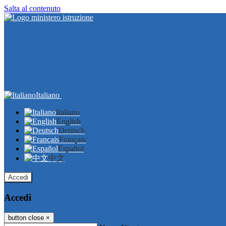
Salta al contenuto
Italiano
Italiano
English
Deutsch
Français
Español
中文
Accedi
Accedi
button close
×