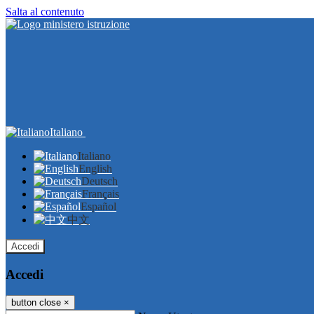
Salta al contenuto
Italiano
Italiano
English
Deutsch
Français
Español
中文
Accedi
Accedi
button close
×