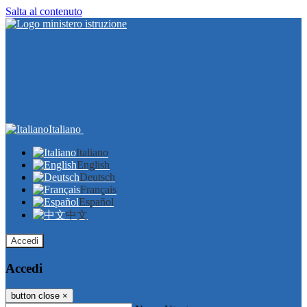
Salta al contenuto
Italiano
Italiano
English
Deutsch
Français
Español
中文
Accedi
Accedi
button close
×