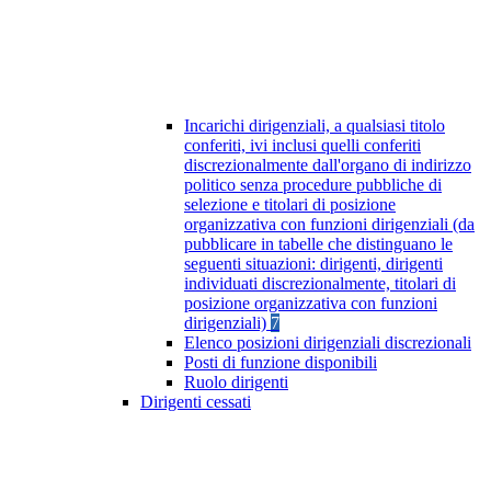
Incarichi dirigenziali, a qualsiasi titolo
conferiti, ivi inclusi quelli conferiti
discrezionalmente dall'organo di indirizzo
politico senza procedure pubbliche di
selezione e titolari di posizione
organizzativa con funzioni dirigenziali (da
pubblicare in tabelle che distinguano le
seguenti situazioni: dirigenti, dirigenti
individuati discrezionalmente, titolari di
posizione organizzativa con funzioni
dirigenziali)
7
Elenco posizioni dirigenziali discrezionali
Posti di funzione disponibili
Ruolo dirigenti
Dirigenti cessati