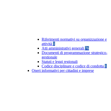
Riferimenti normativi su organizzazione e
attività
1
Atti amministrativi generali
76
Documenti di programmazione strategico-
gestionale
Statuti e leggi regionali
Codice disciplinare e codice di condotta
1
Oneri informativi per cittadini e imprese