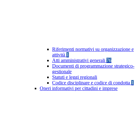
Riferimenti normativi su organizzazione e
attività
1
Atti amministrativi generali
76
Documenti di programmazione strategico-
gestionale
Statuti e leggi regionali
Codice disciplinare e codice di condotta
1
Oneri informativi per cittadini e imprese