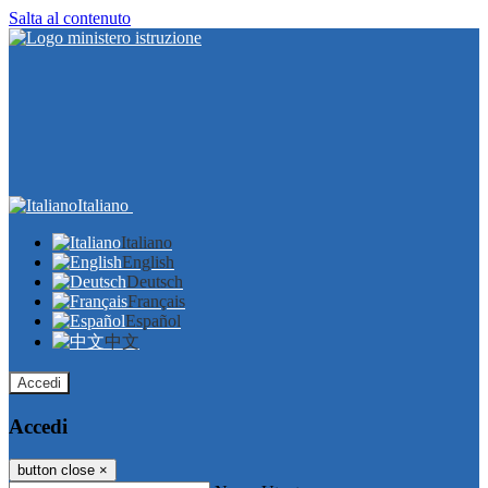
Salta al contenuto
Italiano
Italiano
English
Deutsch
Français
Español
中文
Accedi
Accedi
button close
×