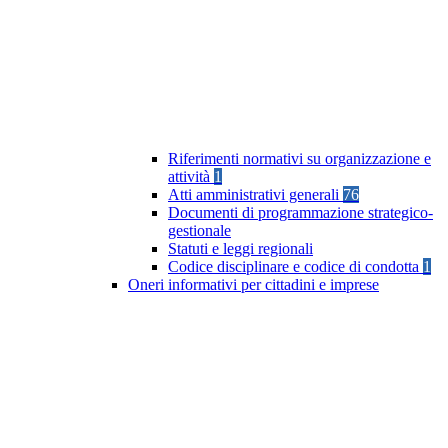
Riferimenti normativi su organizzazione e
attività
1
Atti amministrativi generali
76
Documenti di programmazione strategico-
gestionale
Statuti e leggi regionali
Codice disciplinare e codice di condotta
1
Oneri informativi per cittadini e imprese