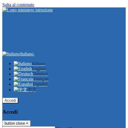
Salta al contenuto
Italiano
Italiano
English
Deutsch
Français
Español
中文
Accedi
Accedi
button close
×