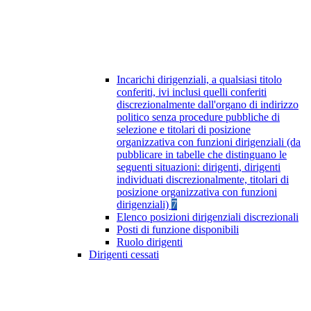
Incarichi dirigenziali, a qualsiasi titolo
conferiti, ivi inclusi quelli conferiti
discrezionalmente dall'organo di indirizzo
politico senza procedure pubbliche di
selezione e titolari di posizione
organizzativa con funzioni dirigenziali (da
pubblicare in tabelle che distinguano le
seguenti situazioni: dirigenti, dirigenti
individuati discrezionalmente, titolari di
posizione organizzativa con funzioni
dirigenziali)
7
Elenco posizioni dirigenziali discrezionali
Posti di funzione disponibili
Ruolo dirigenti
Dirigenti cessati