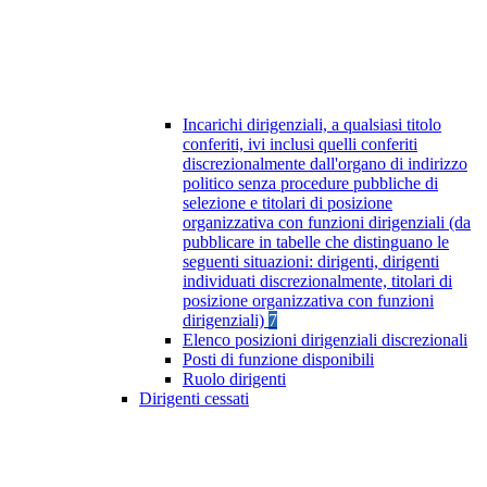
Incarichi dirigenziali, a qualsiasi titolo
conferiti, ivi inclusi quelli conferiti
discrezionalmente dall'organo di indirizzo
politico senza procedure pubbliche di
selezione e titolari di posizione
organizzativa con funzioni dirigenziali (da
pubblicare in tabelle che distinguano le
seguenti situazioni: dirigenti, dirigenti
individuati discrezionalmente, titolari di
posizione organizzativa con funzioni
dirigenziali)
7
Elenco posizioni dirigenziali discrezionali
Posti di funzione disponibili
Ruolo dirigenti
Dirigenti cessati