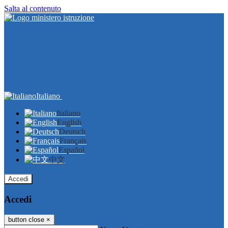
Salta al contenuto
Italiano
Italiano
English
Deutsch
Français
Español
中文
Accedi
Accedi
button close
×