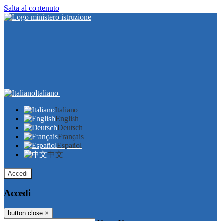
Salta al contenuto
Italiano
Italiano
English
Deutsch
Français
Español
中文
Accedi
Accedi
button close
×