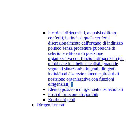
Incarichi dirigenziali, a qualsiasi titolo
conferiti, ivi inclusi quelli conferiti
discrezionalmente dall'organo di indirizzo
politico senza procedure pubbliche di
selezione e titolari di posizione
organizzativa con funzioni dirigenziali (da
pubblicare in tabelle che distinguano le
seguenti situazioni: dirigenti, dirigenti
individuati discrezionalmente, titolari di
posizione organizzativa con funzioni
dirigenziali)
7
Elenco posizioni dirigenziali discrezionali
Posti di funzione disponibili
Ruolo dirigenti
Dirigenti cessati