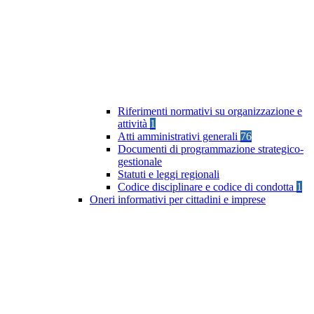
Riferimenti normativi su organizzazione e
attività
1
Atti amministrativi generali
76
Documenti di programmazione strategico-
gestionale
Statuti e leggi regionali
Codice disciplinare e codice di condotta
1
Oneri informativi per cittadini e imprese