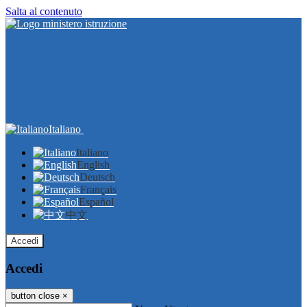
Salta al contenuto
Italiano
Italiano
English
Deutsch
Français
Español
中文
Accedi
Accedi
button close
×