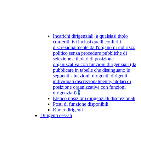
Incarichi dirigenziali, a qualsiasi titolo
conferiti, ivi inclusi quelli conferiti
discrezionalmente dall'organo di indirizzo
politico senza procedure pubbliche di
selezione e titolari di posizione
organizzativa con funzioni dirigenziali (da
pubblicare in tabelle che distinguano le
seguenti situazioni: dirigenti, dirigenti
individuati discrezionalmente, titolari di
posizione organizzativa con funzioni
dirigenziali)
7
Elenco posizioni dirigenziali discrezionali
Posti di funzione disponibili
Ruolo dirigenti
Dirigenti cessati