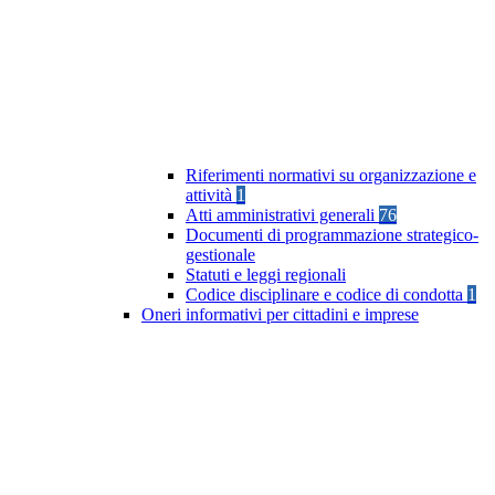
Riferimenti normativi su organizzazione e
attività
1
Atti amministrativi generali
76
Documenti di programmazione strategico-
gestionale
Statuti e leggi regionali
Codice disciplinare e codice di condotta
1
Oneri informativi per cittadini e imprese