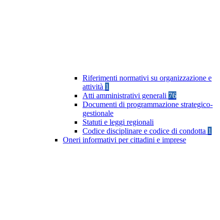
Riferimenti normativi su organizzazione e
attività
1
Atti amministrativi generali
76
Documenti di programmazione strategico-
gestionale
Statuti e leggi regionali
Codice disciplinare e codice di condotta
1
Oneri informativi per cittadini e imprese