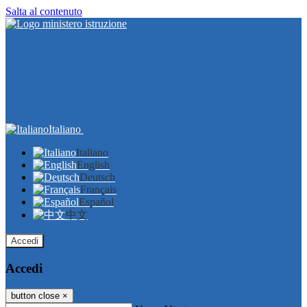
Salta al contenuto
Italiano
Italiano
English
Deutsch
Français
Español
中文
Accedi
Accedi
button close
×