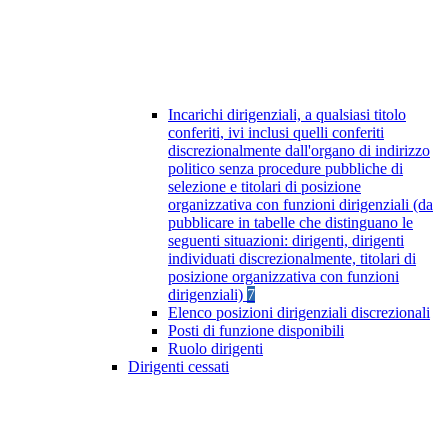
Incarichi dirigenziali, a qualsiasi titolo
conferiti, ivi inclusi quelli conferiti
discrezionalmente dall'organo di indirizzo
politico senza procedure pubbliche di
selezione e titolari di posizione
organizzativa con funzioni dirigenziali (da
pubblicare in tabelle che distinguano le
seguenti situazioni: dirigenti, dirigenti
individuati discrezionalmente, titolari di
posizione organizzativa con funzioni
dirigenziali)
7
Elenco posizioni dirigenziali discrezionali
Posti di funzione disponibili
Ruolo dirigenti
Dirigenti cessati