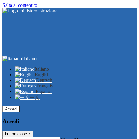
Salta al contenuto
Italiano
Italiano
English
Deutsch
Français
Español
中文
Accedi
Accedi
button close
×