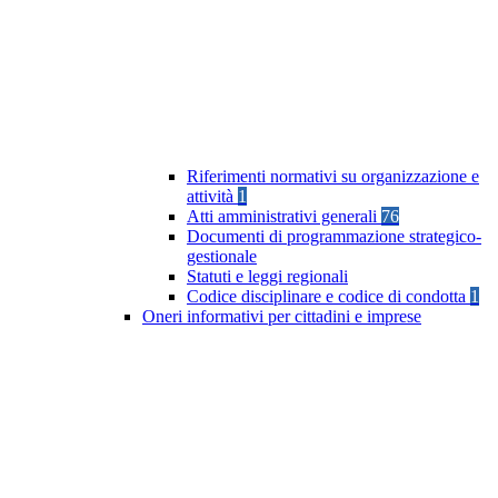
Riferimenti normativi su organizzazione e
attività
1
Atti amministrativi generali
76
Documenti di programmazione strategico-
gestionale
Statuti e leggi regionali
Codice disciplinare e codice di condotta
1
Oneri informativi per cittadini e imprese