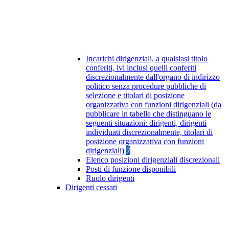
Incarichi dirigenziali, a qualsiasi titolo
conferiti, ivi inclusi quelli conferiti
discrezionalmente dall'organo di indirizzo
politico senza procedure pubbliche di
selezione e titolari di posizione
organizzativa con funzioni dirigenziali (da
pubblicare in tabelle che distinguano le
seguenti situazioni: dirigenti, dirigenti
individuati discrezionalmente, titolari di
posizione organizzativa con funzioni
dirigenziali)
7
Elenco posizioni dirigenziali discrezionali
Posti di funzione disponibili
Ruolo dirigenti
Dirigenti cessati