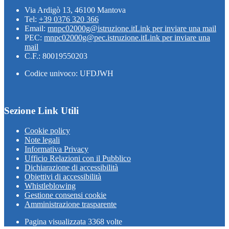
Via Ardigò 13, 46100 Mantova
Tel:
+39 0376 320 366
Email:
mnpc02000g@istruzione.it
Link per inviare una mail
PEC:
mnpc02000g@pec.istruzione.it
Link per inviare una
mail
C.F.: 80019550203
Codice univoco: UFDJWH
Sezione Link Utili
Cookie policy
Note legali
Informativa Privacy
Ufficio Relazioni con il Pubblico
Dichiarazione di accessibilità
Obiettivi di accessibilità
Whistleblowing
Gestione consensi cookie
Amministrazione trasparente
Pagina visualizzata
3368
volte