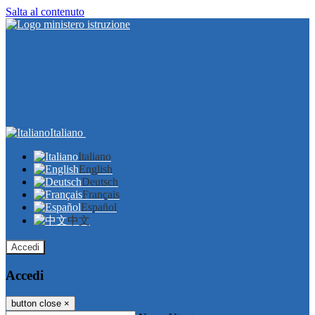
Salta al contenuto
Italiano
Italiano
English
Deutsch
Français
Español
中文
Accedi
Accedi
button close
×