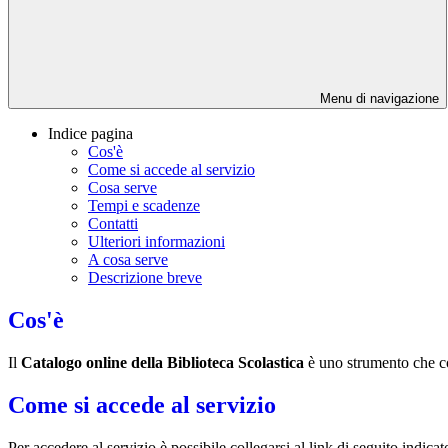
Menu di navigazione
Indice pagina
Cos'è
Come si accede al servizio
Cosa serve
Tempi e scadenze
Contatti
Ulteriori informazioni
A cosa serve
Descrizione breve
Cos'è
Il
Catalogo online della Biblioteca Scolastica
è uno strumento che con
Come si accede al servizio
Per accedere al servizio è possibile collegarsi al link di seguito indicat