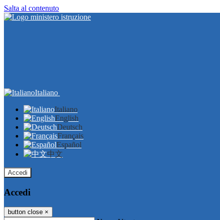
Salta al contenuto
Italiano
Italiano
English
Deutsch
Français
Español
中文
Accedi
Accedi
button close
×