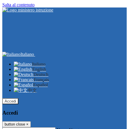
Salta al contenuto
Italiano
Italiano
English
Deutsch
Français
Español
中文
Accedi
Accedi
button close
×