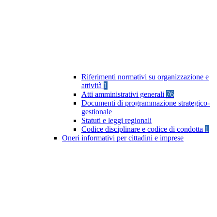
Riferimenti normativi su organizzazione e
attività
1
Atti amministrativi generali
76
Documenti di programmazione strategico-
gestionale
Statuti e leggi regionali
Codice disciplinare e codice di condotta
1
Oneri informativi per cittadini e imprese