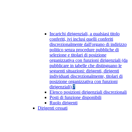
Incarichi dirigenziali, a qualsiasi titolo
conferiti, ivi inclusi quelli conferiti
discrezionalmente dall'organo di indirizzo
politico senza procedure pubbliche di
selezione e titolari di posizione
organizzativa con funzioni dirigenziali (da
pubblicare in tabelle che distinguano le
seguenti situazioni: dirigenti, dirigenti
individuati discrezionalmente, titolari di
posizione organizzativa con funzioni
dirigenziali)
7
Elenco posizioni dirigenziali discrezionali
Posti di funzione disponibili
Ruolo dirigenti
Dirigenti cessati