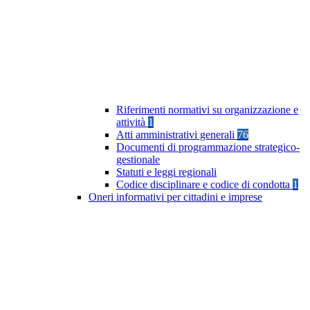
Riferimenti normativi su organizzazione e
attività
1
Atti amministrativi generali
76
Documenti di programmazione strategico-
gestionale
Statuti e leggi regionali
Codice disciplinare e codice di condotta
1
Oneri informativi per cittadini e imprese