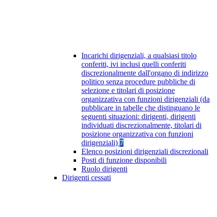
Incarichi dirigenziali, a qualsiasi titolo
conferiti, ivi inclusi quelli conferiti
discrezionalmente dall'organo di indirizzo
politico senza procedure pubbliche di
selezione e titolari di posizione
organizzativa con funzioni dirigenziali (da
pubblicare in tabelle che distinguano le
seguenti situazioni: dirigenti, dirigenti
individuati discrezionalmente, titolari di
posizione organizzativa con funzioni
dirigenziali)
7
Elenco posizioni dirigenziali discrezionali
Posti di funzione disponibili
Ruolo dirigenti
Dirigenti cessati