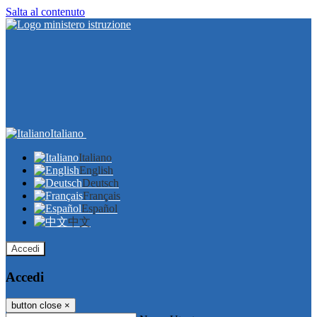
Salta al contenuto
Italiano
Italiano
English
Deutsch
Français
Español
中文
Accedi
Accedi
button close
×