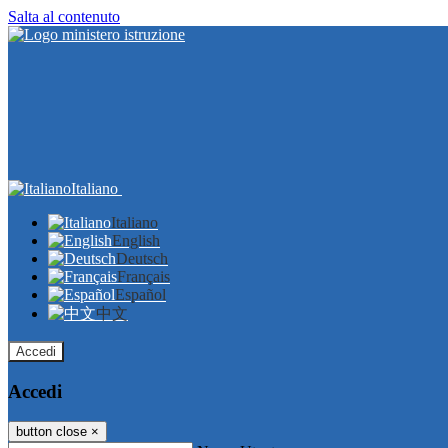
Salta al contenuto
Italiano
Italiano
English
Deutsch
Français
Español
中文
Accedi
Accedi
button close
×