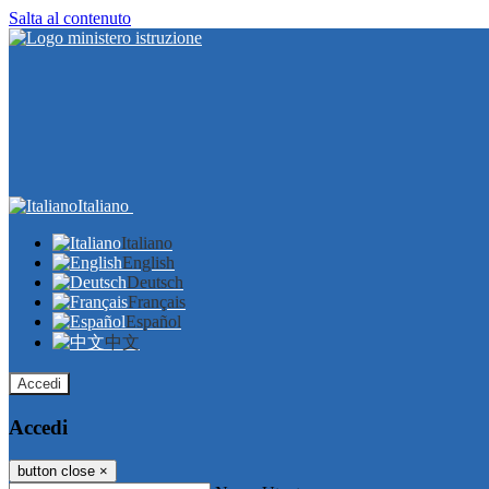
Salta al contenuto
Italiano
Italiano
English
Deutsch
Français
Español
中文
Accedi
Accedi
button close
×