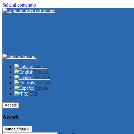
Salta al contenuto
Italiano
Italiano
English
Deutsch
Français
Español
中文
Accedi
Accedi
button close
×