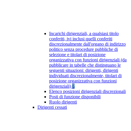
Incarichi dirigenziali, a qualsiasi titolo
conferiti, ivi inclusi quelli conferiti
discrezionalmente dall'organo di indirizzo
politico senza procedure pubbliche di
selezione e titolari di posizione
organizzativa con funzioni dirigenziali (da
pubblicare in tabelle che distinguano le
seguenti situazioni: dirigenti, dirigenti
individuati discrezionalmente, titolari di
posizione organizzativa con funzioni
dirigenziali)
7
Elenco posizioni dirigenziali discrezionali
Posti di funzione disponibili
Ruolo dirigenti
Dirigenti cessati