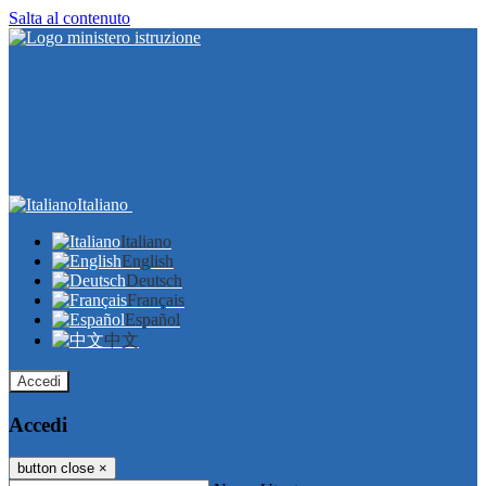
Salta al contenuto
Italiano
Italiano
English
Deutsch
Français
Español
中文
Accedi
Accedi
button close
×