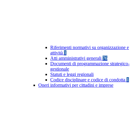
Riferimenti normativi su organizzazione e
attività
1
Atti amministrativi generali
76
Documenti di programmazione strategico-
gestionale
Statuti e leggi regionali
Codice disciplinare e codice di condotta
1
Oneri informativi per cittadini e imprese