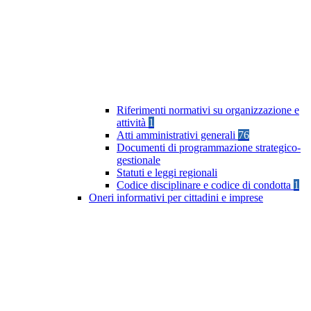
Riferimenti normativi su organizzazione e
attività
1
Atti amministrativi generali
76
Documenti di programmazione strategico-
gestionale
Statuti e leggi regionali
Codice disciplinare e codice di condotta
1
Oneri informativi per cittadini e imprese