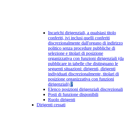
Incarichi dirigenziali, a qualsiasi titolo
conferiti, ivi inclusi quelli conferiti
discrezionalmente dall'organo di indirizzo
politico senza procedure pubbliche di
selezione e titolari di posizione
organizzativa con funzioni dirigenziali (da
pubblicare in tabelle che distinguano le
seguenti situazioni: dirigenti, dirigenti
individuati discrezionalmente, titolari di
posizione organizzativa con funzioni
dirigenziali)
7
Elenco posizioni dirigenziali discrezionali
Posti di funzione disponibili
Ruolo dirigenti
Dirigenti cessati