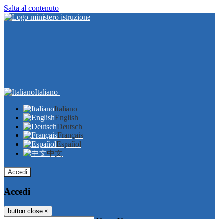
Salta al contenuto
Italiano
Italiano
English
Deutsch
Français
Español
中文
Accedi
Accedi
button close
×