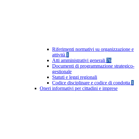
Riferimenti normativi su organizzazione e
attività
1
Atti amministrativi generali
76
Documenti di programmazione strategico-
gestionale
Statuti e leggi regionali
Codice disciplinare e codice di condotta
1
Oneri informativi per cittadini e imprese