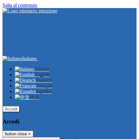
Salta al contenuto
Italiano
Italiano
English
Deutsch
Français
Español
中文
Accedi
Accedi
button close
×