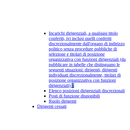
Incarichi dirigenziali, a qualsiasi titolo
conferiti, ivi inclusi quelli conferiti
discrezionalmente dall'organo di indirizzo
politico senza procedure pubbliche di
selezione e titolari di posizione
organizzativa con funzioni dirigenziali (da
pubblicare in tabelle che distinguano le
seguenti situazioni: dirigenti, dirigenti
individuati discrezionalmente, titolari di
posizione organizzativa con funzioni
dirigenziali)
7
Elenco posizioni dirigenziali discrezionali
Posti di funzione disponibili
Ruolo dirigenti
Dirigenti cessati