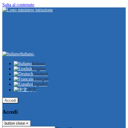
Salta al contenuto
Italiano
Italiano
English
Deutsch
Français
Español
中文
Accedi
Accedi
button close
×