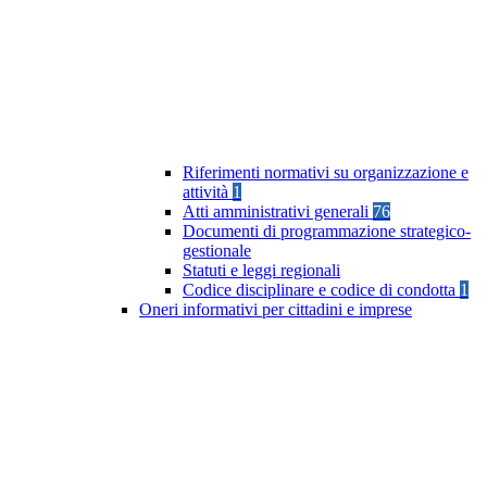
Riferimenti normativi su organizzazione e
attività
1
Atti amministrativi generali
76
Documenti di programmazione strategico-
gestionale
Statuti e leggi regionali
Codice disciplinare e codice di condotta
1
Oneri informativi per cittadini e imprese