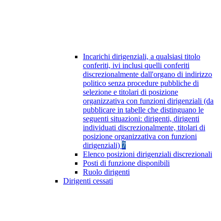
Incarichi dirigenziali, a qualsiasi titolo
conferiti, ivi inclusi quelli conferiti
discrezionalmente dall'organo di indirizzo
politico senza procedure pubbliche di
selezione e titolari di posizione
organizzativa con funzioni dirigenziali (da
pubblicare in tabelle che distinguano le
seguenti situazioni: dirigenti, dirigenti
individuati discrezionalmente, titolari di
posizione organizzativa con funzioni
dirigenziali)
7
Elenco posizioni dirigenziali discrezionali
Posti di funzione disponibili
Ruolo dirigenti
Dirigenti cessati