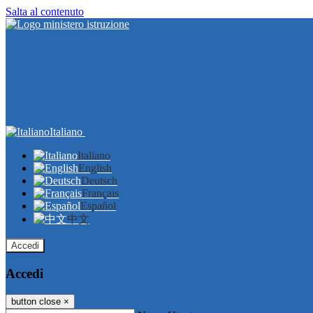
Salta al contenuto
Italiano
Italiano
English
Deutsch
Français
Español
中文
Accedi
Accedi
button close
×