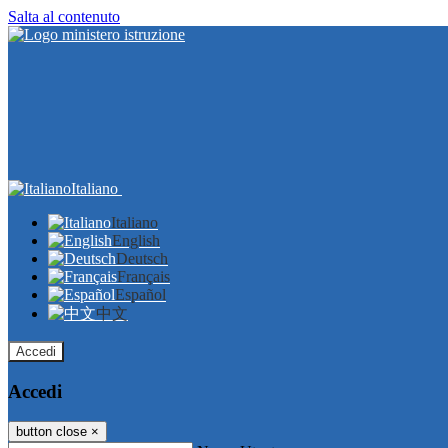
Salta al contenuto
Italiano
Italiano
English
Deutsch
Français
Español
中文
Accedi
Accedi
button close
×