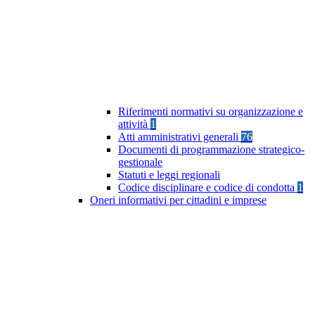
Riferimenti normativi su organizzazione e
attività
1
Atti amministrativi generali
76
Documenti di programmazione strategico-
gestionale
Statuti e leggi regionali
Codice disciplinare e codice di condotta
1
Oneri informativi per cittadini e imprese