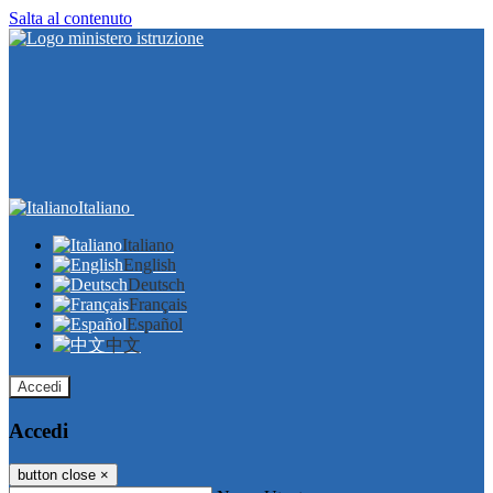
Salta al contenuto
Italiano
Italiano
English
Deutsch
Français
Español
中文
Accedi
Accedi
button close
×