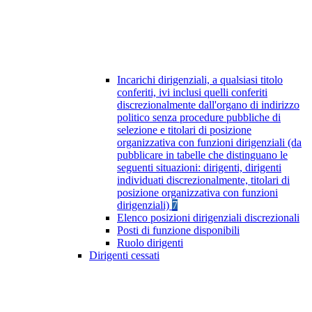
Incarichi dirigenziali, a qualsiasi titolo
conferiti, ivi inclusi quelli conferiti
discrezionalmente dall'organo di indirizzo
politico senza procedure pubbliche di
selezione e titolari di posizione
organizzativa con funzioni dirigenziali (da
pubblicare in tabelle che distinguano le
seguenti situazioni: dirigenti, dirigenti
individuati discrezionalmente, titolari di
posizione organizzativa con funzioni
dirigenziali)
7
Elenco posizioni dirigenziali discrezionali
Posti di funzione disponibili
Ruolo dirigenti
Dirigenti cessati