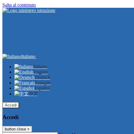
Salta al contenuto
Italiano
Italiano
English
Deutsch
Français
Español
中文
Accedi
Accedi
button close
×