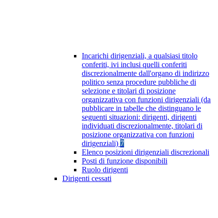
Incarichi dirigenziali, a qualsiasi titolo
conferiti, ivi inclusi quelli conferiti
discrezionalmente dall'organo di indirizzo
politico senza procedure pubbliche di
selezione e titolari di posizione
organizzativa con funzioni dirigenziali (da
pubblicare in tabelle che distinguano le
seguenti situazioni: dirigenti, dirigenti
individuati discrezionalmente, titolari di
posizione organizzativa con funzioni
dirigenziali)
7
Elenco posizioni dirigenziali discrezionali
Posti di funzione disponibili
Ruolo dirigenti
Dirigenti cessati