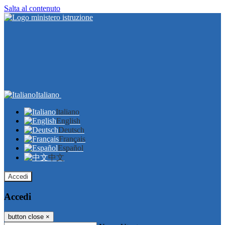
Salta al contenuto
Italiano
Italiano
English
Deutsch
Français
Español
中文
Accedi
Accedi
button close
×