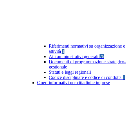
Riferimenti normativi su organizzazione e
attività
1
Atti amministrativi generali
76
Documenti di programmazione strategico-
gestionale
Statuti e leggi regionali
Codice disciplinare e codice di condotta
1
Oneri informativi per cittadini e imprese