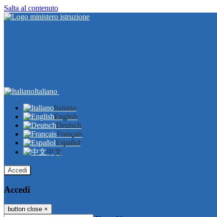
Salta al contenuto
Italiano
Italiano
English
Deutsch
Français
Español
中文
Accedi
Accedi
button close
×